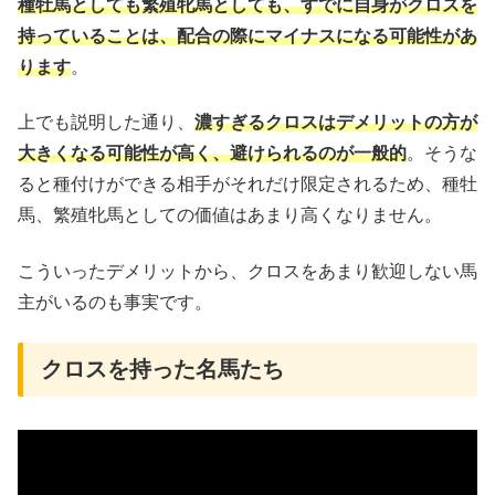
種牡馬としても繁殖牝馬としても、すでに自身がクロスを
持っていることは、配合の際にマイナスになる可能性があ
ります
。
上でも説明した通り、
濃すぎるクロスはデメリットの方が
大きくなる可能性が高く、避けられるのが一般的
。そうな
ると種付けができる相手がそれだけ限定されるため、種牡
馬、繁殖牝馬としての価値はあまり高くなりません。
こういったデメリットから、クロスをあまり歓迎しない馬
主がいるのも事実です。
クロスを持った名馬たち