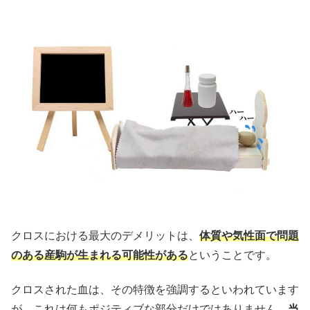
クロスにおける最大のデメリットは、
体質や気性面で問題
のある産駒が生まれる可能性がある
ということです。
クロスされた血は、その特徴を強調するといわれています
が、これは何もポジティブな部分だけではありません。
当