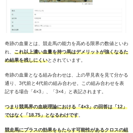
奇跡の血量とは、競走馬の能力を高める限界の数値といわ
れ、
これ以上濃い血量を持つ馬はデメリットが強くなるた
め結果を残しにくい
とされています。
奇跡の血量となる組み合わせは、上の早見表を見て分かる
通り、3代前と4代前の組み合わせ。この組み合わせを表
記する場合「4×3」、「3×4」と表記されます。
つまり競馬界の血統理論における「4×3」の回答は「12」
ではなく「18.75」となるわけです
。
競走馬にプラスの効果をもたらす可能性があるクロスの組