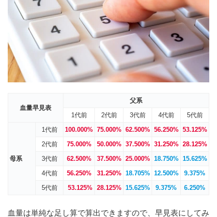
父系
血量早見表
1代前
2代前
3代前
4代前
5代前
1代前
100.000%
75.000%
62.500%
56.250%
53.125%
2代前
75.000%
50.000%
37.500%
31.250%
28.125%
母系
3代前
62.500%
37.500%
25.000%
18.750%
15.625%
4代前
56.250%
31.250%
18.705%
12.500%
9.375%
5代前
53.125%
28.125%
15.625%
9.375%
6.250%
血量は単純な足し算で算出できますので、早見表にしてみ