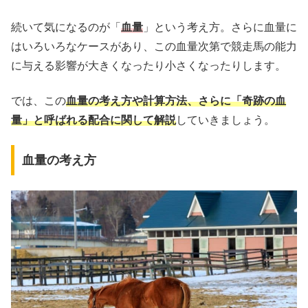
続いて気になるのが「
血量
」という考え方。さらに血量に
はいろいろなケースがあり、この血量次第で競走馬の能力
に与える影響が大きくなったり小さくなったりします。
では、この
血量の考え方や計算方法、さらに「奇跡の血
量」と呼ばれる配合に関して解説
していきましょう。
血量の考え方