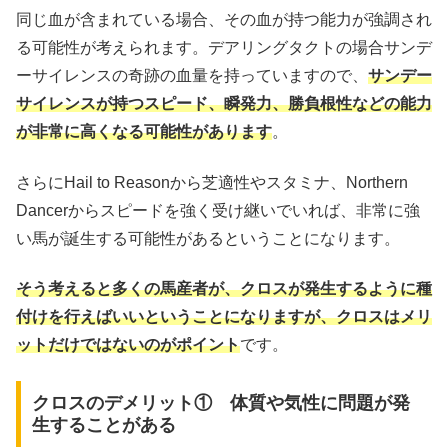
同じ血が含まれている場合、その血が持つ能力が強調され
る可能性が考えられます。デアリングタクトの場合サンデ
ーサイレンスの奇跡の血量を持っていますので、
サンデー
サイレンスが持つスピード、瞬発力、勝負根性などの能力
が非常に高くなる可能性があります
。
さらにHail to Reasonから芝適性やスタミナ、Northern
Dancerからスピードを強く受け継いでいれば、非常に強
い馬が誕生する可能性があるということになります。
そう考えると多くの馬産者が、クロスが発生するように種
付けを行えばいいということになりますが、クロスはメリ
ットだけではないのがポイント
です。
クロスのデメリット① 体質や気性に問題が発
生することがある