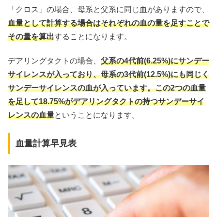
「クロス」の場合、母系と父系に同じ血がありますので、
血量として計算する場合はそれぞれの血の量を足すことで
その量を算出
することになります。
デアリングタクトの場合、
父系の4代前(6.25%)にサンデー
サイレンスが入っており、母系の3代前(12.5%)にも同じく
サンデーサイレンスの血が入っています。この2つの血量
を足して18.75%がデアリングタクトの持つサンデーサイ
レンスの血量
ということになります。
血量計算早見表