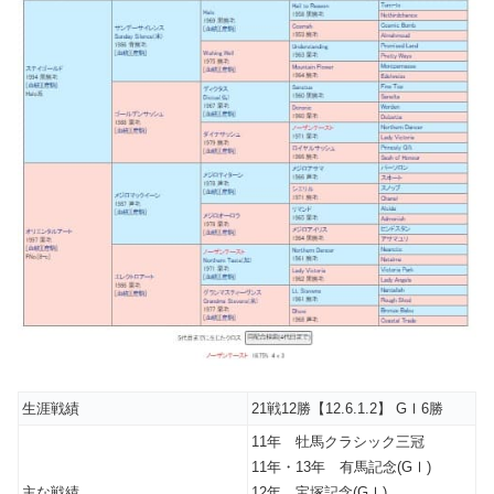
生涯戦績
21戦12勝【12.6.1.2】 GⅠ6勝
11年 牡馬クラシック三冠
11年・13年 有馬記念(GⅠ)
主な戦績
12年 宝塚記念(GⅠ)