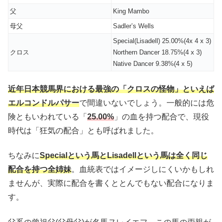
父
King Mambo
母父
Sadler’s Wells
Special(Lisadell) 25.00%(4x 4 x 3)
クロス
Northern Dancer 18.75%(4 x 3)
Native Dancer 9.38%(4 x 5)
近年日本競馬界における最強の「クロスの怪物」といえば
エルコンドルパサー
で間違いないでしょう。一般的には危
険ともいわれている「
25.00%
」の血を持つ配合で、現役
時代は「狂気の配合」とも呼ばれました。
ちなみに
Specialという馬とLisadellという馬は全く同じ
配合を持つ全姉妹
。血統表ではイメージしにくいかもしれ
ませんが、実際に配合を書くととんでもない配合になりま
す。