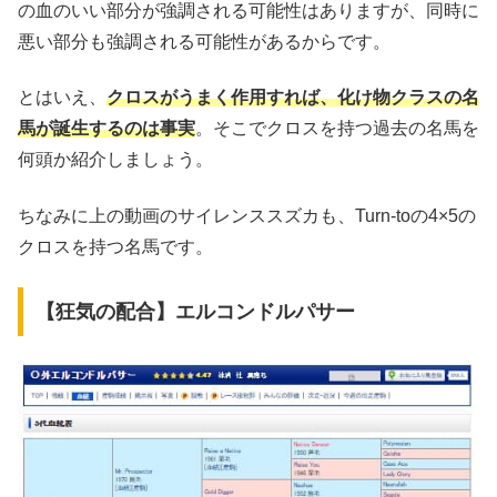
の血のいい部分が強調される可能性はありますが、同時に
悪い部分も強調される可能性があるからです。
とはいえ、
クロスがうまく作用すれば、化け物クラスの名
馬が誕生するのは事実
。そこでクロスを持つ過去の名馬を
何頭か紹介しましょう。
ちなみに上の動画のサイレンススズカも、Turn-toの4×5の
クロスを持つ名馬です。
【狂気の配合】エルコンドルパサー