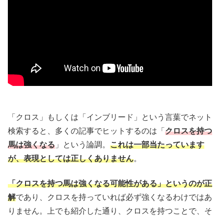
「クロス」もしくは「インブリード」という言葉でネット
検索すると、多くの記事でヒットするのは「
クロスを持つ
馬は強くなる
」という論調。
これは一部当たっています
が、表現としては正しくありません
。
「クロスを持つ馬は強くなる可能性がある」というのが正
解
であり、クロスを持っていれば必ず強くなるわけではあ
りません。上でも紹介した通り、クロスを持つことで、そ