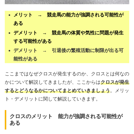
メリット → 競走馬の能力が強調される可能性が
ある
デメリット → 競走馬の体質や気性に問題が発生
する可能性がある
デメリット → 引退後の繁殖活動に制限が出る可
能性がある
ここまではなぜクロスが発生するのか、クロスとは何なの
かについて解説してきましたが、ここからは
クロスが発生
するとどうなるかについてまとめていきましょう
。メリッ
ト・デメリットに関して解説していきます。
クロスのメリット 能力が強調される可能性が
ある