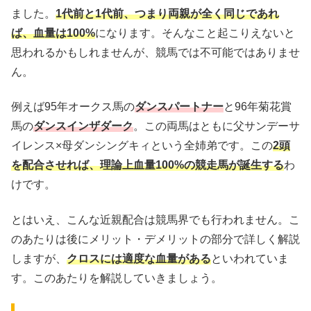
ました。
1代前と1代前、つまり両親が全く同じであれ
ば、血量は100%
になります。そんなこと起こりえないと
思われるかもしれませんが、競馬では不可能ではありませ
ん。
例えば95年オークス馬の
ダンスパートナー
と96年菊花賞
馬の
ダンスインザダーク
。この両馬はともに父サンデーサ
イレンス×母ダンシングキィという全姉弟です。この
2頭
を配合させれば、理論上血量100%の競走馬が誕生する
わ
けです。
とはいえ、こんな近親配合は競馬界でも行われません。こ
のあたりは後にメリット・デメリットの部分で詳しく解説
しますが、
クロスには適度な血量がある
といわれていま
す。このあたりを解説していきましょう。